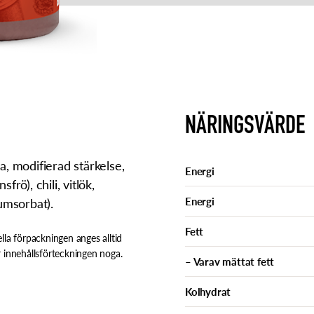
NÄRINGSVÄRDE
a, modifierad stärkelse,
Energi
frö), chili, vitlök,
Energi
umsorbat).
Fett
lla förpackningen anges alltid
 innehållsförteckningen noga.
– Varav mättat fett
Kolhydrat