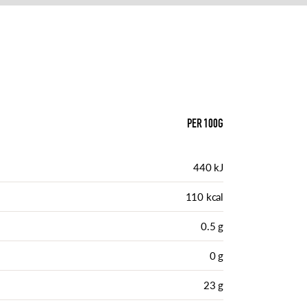
PER 100G
440 kJ
110 kcal
0.5 g
0 g
23 g