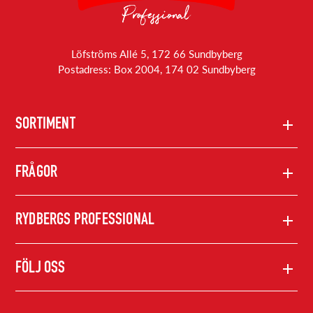
Löfströms Allé 5, 172 66 Sundbyberg
Postadress: Box 2004, 174 02 Sundbyberg
SORTIMENT
Produkter
FRÅGOR
Rydbergs konsumentprodukter
Kontakta oss
RYDBERGS PROFESSIONAL
Integritetspolicy
Om oss
FÖLJ OSS
Nyheter
Foodmark LinkedIn