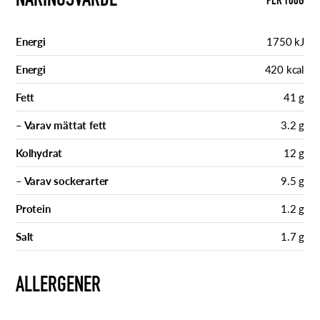
NÄRINGSVÄRDE
PER 100G
Energi
1750 kJ
Energi
420 kcal
Fett
41 g
– Varav mättat fett
3.2 g
Kolhydrat
12 g
– Varav sockerarter
9.5 g
Protein
1.2 g
Salt
1.7 g
ALLERGENER