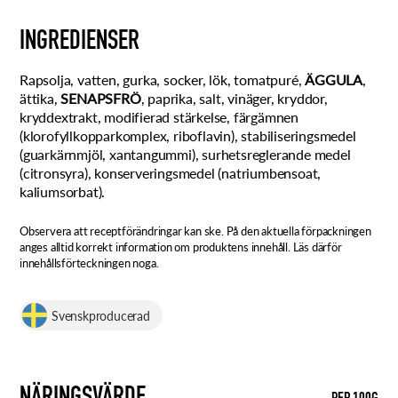
INGREDIENSER
Rapsolja, vatten, gurka, socker, lök, tomatpuré,
ÄGGULA
,
ättika,
SENAPSFRÖ
, paprika, salt, vinäger, kryddor,
kryddextrakt, modifierad stärkelse, färgämnen
(klorofyllkopparkomplex, riboflavin), stabiliseringsmedel
(guarkärnmjöl, xantangummi), surhetsreglerande medel
(citronsyra), konserveringsmedel (natriumbensoat,
kaliumsorbat).
Observera att receptförändringar kan ske. På den aktuella förpackningen
anges alltid korrekt information om produktens innehåll. Läs därför
innehållsförteckningen noga.
Svenskproducerad