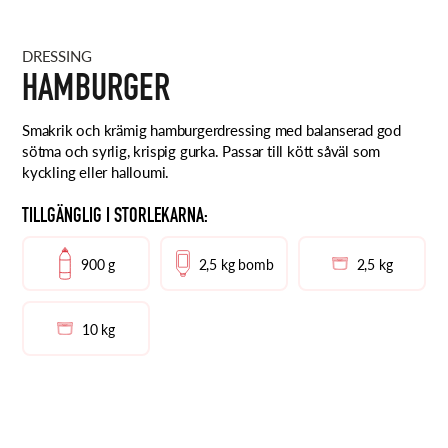
DRESSING
HAMBURGER
Smakrik och krämig hamburgerdressing med balanserad god
sötma och syrlig, krispig gurka. Passar till kött såväl som
kyckling eller halloumi.
TILLGÄNGLIG I STORLEKARNA:
900 g
2,5 kg bomb
2,5 kg
10 kg