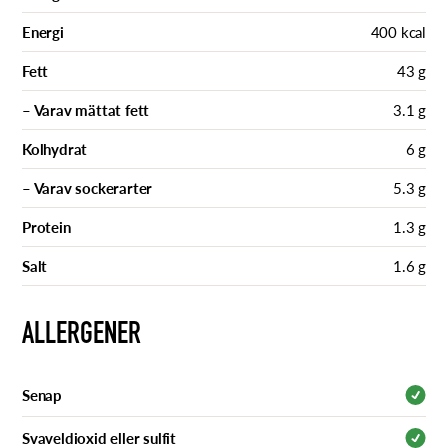
Energi
400 kcal
Fett
43 g
– Varav mättat fett
3.1 g
Kolhydrat
6 g
– Varav sockerarter
5.3 g
Protein
1.3 g
Salt
1.6 g
ALLERGENER
Senap
Svaveldioxid eller sulfit