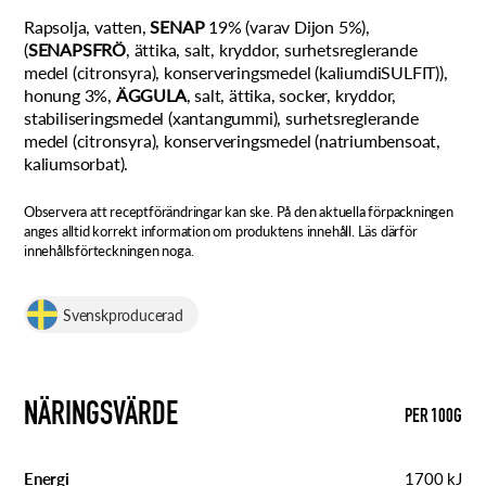
Rapsolja, vatten,
SENAP
19% (varav Dijon 5%),
(
SENAPSFRÖ
, ättika, salt, kryddor, surhetsreglerande
medel (citronsyra), konserveringsmedel (kaliumdiSULFIT)),
honung 3%,
ÄGGULA
, salt, ättika, socker, kryddor,
stabiliseringsmedel (xantangummi), surhetsreglerande
medel (citronsyra), konserveringsmedel (natriumbensoat,
kaliumsorbat).
Observera att receptförändringar kan ske. På den aktuella förpackningen
anges alltid korrekt information om produktens innehåll. Läs därför
innehållsförteckningen noga.
Svenskproducerad
NÄRINGSVÄRDE
PER 100G
Energi
1700 kJ