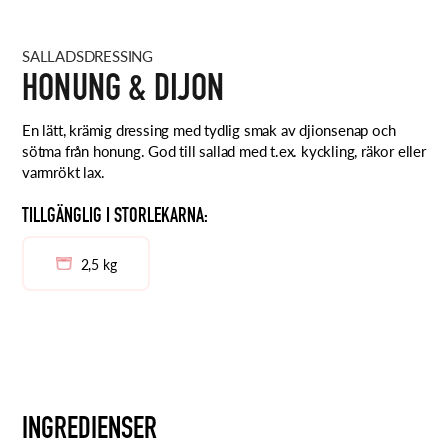
SALLADSDRESSING
HONUNG & DIJON
En lätt, krämig dressing med tydlig smak av djionsenap och
sötma från honung. God till sallad med t.ex. kyckling, räkor eller
varmrökt lax.
TILLGÄNGLIG I STORLEKARNA:
2,5 kg
INGREDIENSER