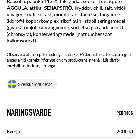
Rapsolja, paprika 11,6%, lök, gurka, socker, tomatpuré,
ÄGGULA
, ättika,
SENAPSFRÖ
, kryddor, chili, salt, vitlök,
vinäger, kryddextrakt, modifierad stärkelse, färgämne
(klorofyllkopparkomplex, riboflavin), stabiliseringsmedel
(guarkärnmjöl, xantangummi), surhetsreglerande medel
(citronsyra), konserveringsmedel (natriumbensoat,
kaliumsorbat).
Observera att receptförändringar kan ske. På den aktuella förpackningen
anges alltid korrekt information om produktens innehåll. Läs därför
innehållsförteckningen noga.
Svenskproducerad
NÄRINGSVÄRDE
PER 100G
Energi
2000 kJ