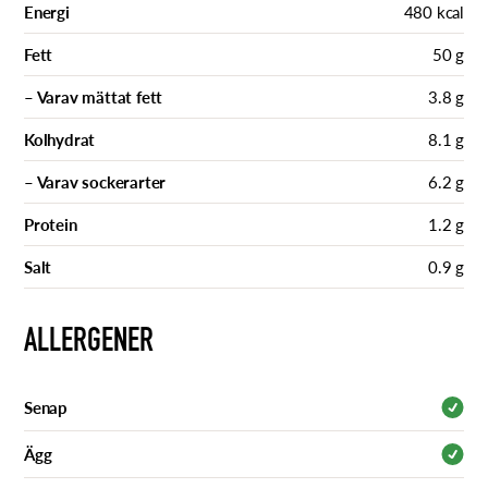
Energi
480 kcal
Fett
50 g
– Varav mättat fett
3.8 g
Kolhydrat
8.1 g
– Varav sockerarter
6.2 g
Protein
1.2 g
Salt
0.9 g
ALLERGENER
Senap
Ägg