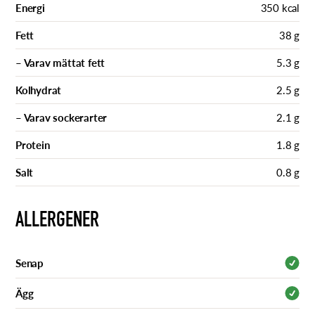
Energi
350 kcal
Fett
38 g
– Varav mättat fett
5.3 g
Kolhydrat
2.5 g
– Varav sockerarter
2.1 g
Protein
1.8 g
Salt
0.8 g
ALLERGENER
Senap
Ägg