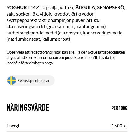
YOGHURT
44%, rapsolja, vatten,
ÄGGULA
,
SENAPSFRÖ
,
salt, socker, lök, vitlök, kryddor, örtkryddor,
svartpepparextrakt, champinjonpulver, ättika,
stabiliseringsmedel (guarkärnmjöl, xantangummi),
surhetsreglerande medel (citronsyra), konserveringsmedel
(natriumbensoat, kaliumsorbat)
Observera att receptförändringar kan ske. På den aktuella förpackningen
anges alltid korrekt information om produktens innehåll. Läs därför
innehållsförteckningen noga.
Svenskproducerad
NÄRINGSVÄRDE
PER 100G
Energi
1500 kJ