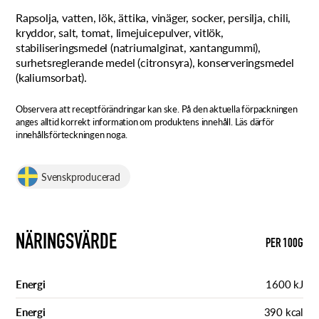
Rapsolja, vatten, lök, ättika, vinäger, socker, persilja, chili,
kryddor, salt, tomat, limejuicepulver, vitlök,
stabiliseringsmedel (natriumalginat, xantangummi),
surhetsreglerande medel (citronsyra), konserveringsmedel
(kaliumsorbat).
Observera att receptförändringar kan ske. På den aktuella förpackningen
anges alltid korrekt information om produktens innehåll. Läs därför
innehållsförteckningen noga.
Svenskproducerad
NÄRINGSVÄRDE
PER 100G
Energi
1600 kJ
Energi
390 kcal