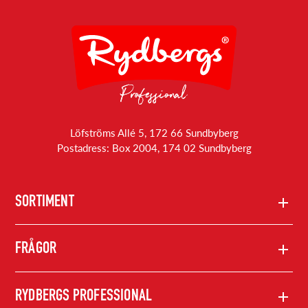
Löfströms Allé 5, 172 66 Sundbyberg
Postadress: Box 2004, 174 02 Sundbyberg
SORTIMENT
Produkter
FRÅGOR
Rydbergs konsumentprodukter
Kontakta oss
RYDBERGS PROFESSIONAL