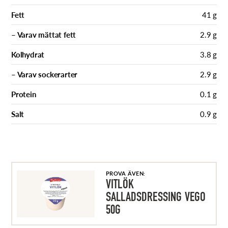
Fett
41 g
– Varav mättat fett
2.9 g
Kolhydrat
3.8 g
– Varav sockerarter
2.9 g
Protein
0.1 g
Salt
0.9 g
PROVA ÄVEN:
VITLÖK
SALLADSDRESSING VEGO
50G