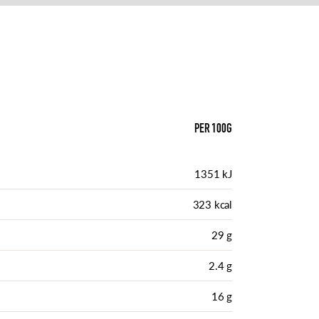
PER 100G
1351 kJ
323 kcal
29 g
2.4 g
16 g