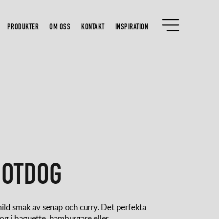
PRODUKTER
OM OSS
KONTAKT
INSPIRATION
HOTDOG
ild smak av senap och curry. Det perfekta
tdog i baguette, hamburgare eller