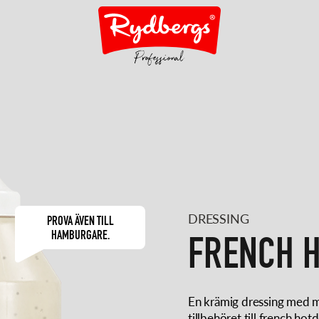
DRESSING
PROVA ÄVEN TILL
HAMBURGARE.
FRENCH 
En krämig dressing med m
tillbehöret till french ho