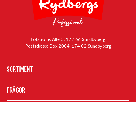
Löfströms Allé 5, 172 66 Sundbyberg
Postadress: Box 2004, 174 02 Sundbyberg
SORTIMENT
Produkter
FRÅGOR
Rydbergs konsumentprodukter
Kontakta oss
RYDBERGS PROFESSIONAL
Integritetspolicy
Om oss
FÖLJ OSS